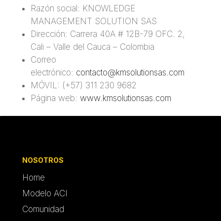
Razón social: KNOWLEDGE
MANAGEMENT SOLUTION SAS
Dirección: Carrera 40A # 12B-79 OFC. 2,
Cali – Valle del Cauca – Colombia
Correo
electrónico:
contacto@kmsolutionsas.com
MÓVIL: (+57) 311 230 9682
Página web:
www.kmsolutionsas.com
NOSOTROS
Home
Modelo ACI
Comunidad